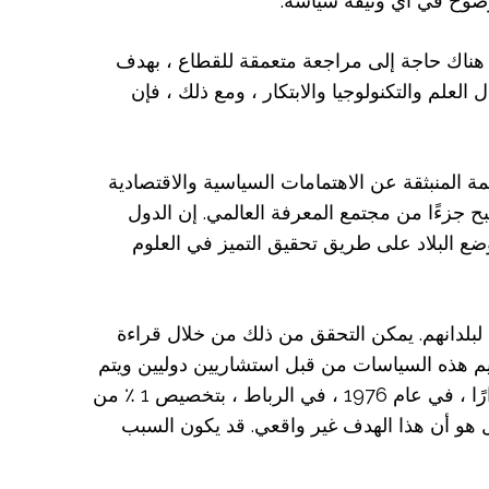
بوضوح في أي وثيقة سياسة.
لعربية لا يترك مجالًا للشك في أن هناك حاجة إلى مراجعة متعمقة للقطاع ، بهدف
يدة في مجال العلم والتكنولوجيا والابتكار ، ومع ذلك ، فإن
ة المنبثقة عن الاهتمامات السياسية والاقتصادية
 جزءًا من مجتمع المعرفة العالمي. إن الدول
ع البلاد على طريق تحقيق التميز في العلوم
ة لبلدانهم. يمكن التحقق من ذلك من خلال قراءة
تصميم هذه السياسات من قبل استشاريين دوليين ويتم
التعامل معها على أنها “تمرين أكاديمي”. لتوضيح هذه النقطة ، يكفي أن نلاحظ أن جميع الدول العربية قد اتخذت قرارًا ، في عام 1976 ، في الرباط ، بتخصيص 1 ٪ من
مل هو أن هذا الهدف غير واقعي. قد يكون السبب