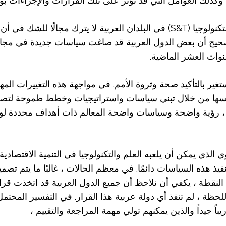
ات وكذلك العوامل التي قد تؤثر على تلك القرارات والإجراءات 
إن إلقاء نظرة فاحصة على الوضع الحالي للعلوم والتكنولوجيا (S&T) في البلدان ا
لوجيا وابتكار قوي (STI) ) يتمركز. صحيح أن بعض الدول العربية قد صاغت سياسات جد
نوات العشر الماضية.
ير بالتأكيد صحة وثروة الأمم. في مواجهة هذه التغييرات المهم
 نفسها من خلال تبني سياسات واستراتيجيات وخطط طموحة لتصبح
 ، رؤية واضحة وسياسات واضحة المعالم ذات أهداف محددة لوض
 الذي يمكن أن يلعبه العلم والتكنولوجيا في التنمية الاقتصادي
نفيذ هذه السياسات دائمًا. في معظم الحالات ، غالبًا ما يتم 
للحظة ، لم تنفذ أي دولة عربية هذا القرار. في التفسير المحت
باً جيداً والذين يمكنهم تولي مهمة المراجعة والتقييم ،