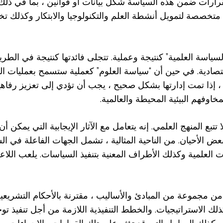
 القرارات ضمن هذه السياسة شكل بيانات أو قوانين ، بما في ذل
س متخصصة لتمويل أنشطة العلم والتكنولوجيا والابتكار وكذلك
السياسة العلمية” كنتيجة وعملية. تتجلى فائدتها كنتيجة في الط
لاقتصادية. في حين أن “سياسة العلوم” كعملية ستسمح بعمليات ال
ي ، إذا تمت إدارتها بشكل صحيح ، يجب أن تؤدي إلى تعزيز رفا
مخاوفهم البيئية المحيطة والعالمية.
 المنهج العلمي. إنه يتعامل مع الآثار الإيجابية التي يمكن أن 
عض الأحيان. من الناحية المثالية ، تشمل الجهات الفاعلة في 
 العلمية وكذلك الأطراف المعنية بتنفيذ السياسات. يلعب اللا
 من مجموعة من المبادئ والأساليب ، مقترنة بالأحكام التشريعية 
 وكذلك الاستراتيجيات. والخطط التنفيذية اللازمة من أجل تنفيذ 