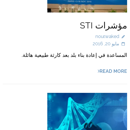
مؤشرات STI
nour.waked
مايو 20, 2016
المساعدة في إعادة بناء بلد بعد كارثة طبيعية هائلة.
READ MORE